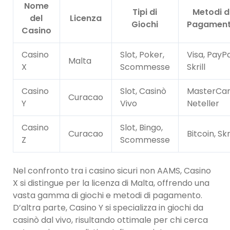
Nome
Tipi di
Metodi d
del
Licenza
Giochi
Pagamen
Casino
Casino
Slot, Poker,
Visa, PayPa
Malta
X
Scommesse
Skrill
Casino
Slot, Casinò
MasterCar
Curacao
Y
Vivo
Neteller
Casino
Slot, Bingo,
Curacao
Bitcoin, Skri
Z
Scommesse
Nel confronto tra i casino sicuri non AAMS, Casino
X si distingue per la licenza di Malta, offrendo una
vasta gamma di giochi e metodi di pagamento.
D’altra parte, Casino Y si specializza in giochi da
casinò dal vivo, risultando ottimale per chi cerca