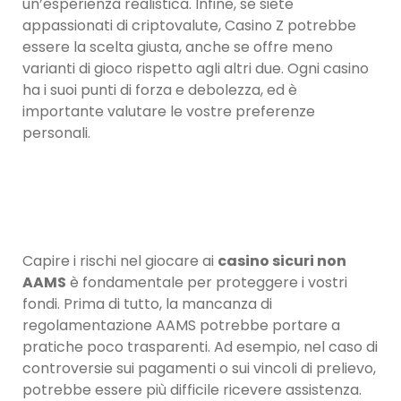
un’esperienza realistica. Infine, se siete
appassionati di criptovalute, Casino Z potrebbe
essere la scelta giusta, anche se offre meno
varianti di gioco rispetto agli altri due. Ogni casino
ha i suoi punti di forza e debolezza, ed è
importante valutare le vostre preferenze
personali.
Rischi Associati Ai Casino
Sicuri Non AAMS
Capire i rischi nel giocare ai
casino sicuri non
AAMS
è fondamentale per proteggere i vostri
fondi. Prima di tutto, la mancanza di
regolamentazione AAMS potrebbe portare a
pratiche poco trasparenti. Ad esempio, nel caso di
controversie sui pagamenti o sui vincoli di prelievo,
potrebbe essere più difficile ricevere assistenza.