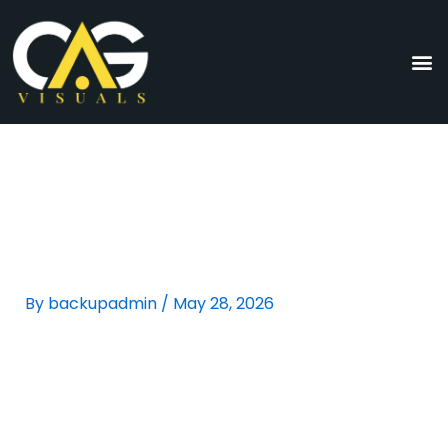
Skip
to
M
content
Comprendere I Rischi Negli
Casino Sicuri Non AAMS
By
backupadmin
/
May 28, 2026
Comprendere I
Rischi Negli Casino