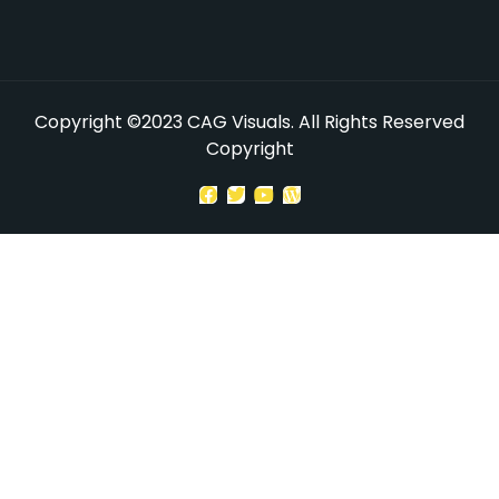
Copyright ©2023 CAG Visuals. All Rights Reserved
Copyright
F
T
Y
W
a
w
o
o
c
i
u
r
e
t
t
d
b
t
u
p
o
e
b
r
o
r
e
e
k
s
s